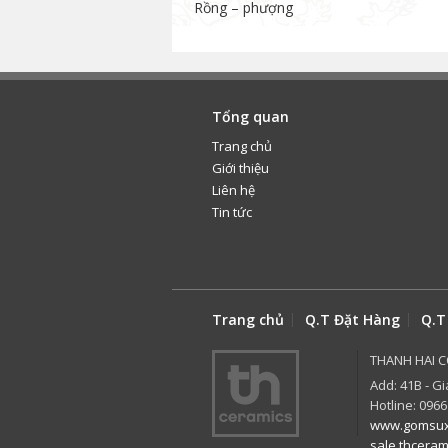
Rồng – phượng
Tổng quan
Trang chủ
Giới thiệu
Liên hệ
Tin tức
Trang chủ
Q.T Đặt Hàng
Q.T
THANH HAI C
Add: 41B - Gi
Hotline: 0966
www.gomsux
sale.thcera