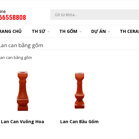
ine
66558808
RANG CHỦ
TH SỨ
TH GỐM
DỰ ÁN
TH CERA
Lan can bằng gốm
Lan can bằng gốm
Lan Can Vuông Hoa
Lan Can Bầu Gốm