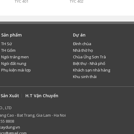
TYC 401
TYC 402
Sản phẩm
Dự án
TH Sứ
Đình chùa
TH Gốm
Nhà thờ họ
Ngói tráng men
Chùa Ứng Sơn Trà
Ngói đất nung
Biệt thự - Nhà phố
Phụ kiện mái lợp
Khách sạn nhà hàng
Khu sinh thái
 Sản Xuất
H.T Vận Chuyển
O., LTD
ang Cao - Bat Trang, Gia Lam - Ha Noi
 55 8808
aydung.vn
mics@gmail.com