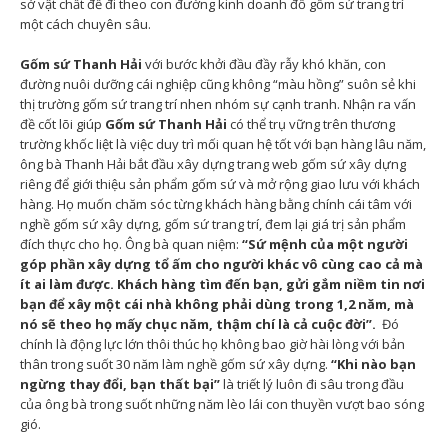
sở vật chất để đi theo con đường kinh doanh đồ gốm sứ trang trí
một cách chuyên sâu.
Gốm sứ Thanh Hải
với bước khởi đầu đầy rẫy khó khăn, con
đường nuôi dưỡng cái nghiệp cũng không “màu hồng” suôn sẻ khi
thị trường gốm sứ trang trí nhen nhóm sự cạnh tranh. Nhận ra vấn
đề cốt lõi giúp
Gốm sứ Thanh Hải
có thể trụ vững trên thương
trường khốc liệt là việc duy trì mối quan hệ tốt với bạn hàng lâu năm,
ông bà Thanh Hải bắt đầu xây dựng trang web gốm sứ xây dựng
riêng để giới thiệu sản phẩm gốm sứ và mở rộng giao lưu với khách
hàng. Họ muốn chăm sóc từng khách hàng bằng chính cái tâm với
nghề gốm sứ xây dựng, gốm sứ trang trí, đem lại giá trị sản phẩm
đích thực cho họ. Ông bà quan niệm:
“
S
ứ
m
ệ
nh c
ủ
a m
ộ
t ng
ườ
i
g
ó
p ph
ầ
n x
â
y d
ự
ng t
ổ
ấ
m cho người khác v
ô
c
ù
ng cao c
ả
m
à
ít ai làm
đượ
c. Kh
á
ch h
à
ng t
ì
m
đế
n b
ạ
n, g
ử
i g
ắ
m ni
ề
m tin n
ơ
i
b
ạ
n
để
x
â
y m
ộ
t c
á
i nh
à
kh
ô
ng ph
ả
i d
ù
ng trong 1,2 n
ă
m, m
à
n
ó
s
ẽ
theo h
ọ
m
ấ
y ch
ụ
c n
ă
m, th
ậ
m ch
í
l
à
c
ả
cu
ộ
c
đờ
i
”
.
Đó
chính là động lực lớn thôi thúc họ không bao giờ hài lòng với bản
thân trong suốt 30 năm làm nghề gốm sứ xây dựng.
“Khi nào bạn
ngừng thay đổi, bạn thất bại”
là triết lý luôn đi sâu trong đầu
của ông bà trong suốt những năm lèo lái con thuyền vượt bao sóng
gió.