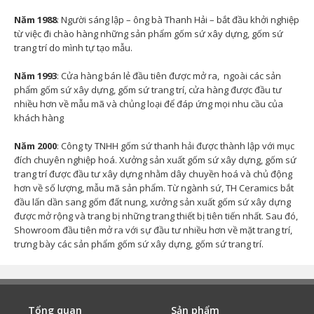
Năm 1988
: Người sáng lập – ông bà Thanh Hải – bắt đầu khởi nghiệp
từ việc đi chào hàng những sản phẩm gốm sứ xây dựng, gốm sứ
trang trí do mình tự tạo mẫu.
Năm 1993
: Cửa hàng bán lẻ đầu tiên được mở ra, ngoài các sản
phẩm gốm sứ xây dựng, gốm sứ trang trí, cửa hàng được đầu tư
nhiều hơn về mẫu mã và chủng loại để đáp ứng mọi nhu cầu của
khách hàng
Năm 2000
: Công ty TNHH gốm sứ thanh hải được thành lập với mục
đích chuyên nghiệp hoá. Xưởng sản xuất gốm sứ xây dựng, gốm sứ
trang trí được đầu tư xây dựng nhằm dây chuyền hoá và chủ động
hơn về số lượng, mẫu mã sản phẩm. Từ ngành sứ, TH Ceramics bắt
đầu lấn dần sang gốm đất nung, xưởng sản xuất gốm sứ xây dựng
được mở rộng và trang bị những trang thiết bị tiên tiến nhất. Sau đó,
Showroom đầu tiên mở ra với sự đầu tư nhiều hơn về mặt trang trí,
trưng bày các sản phẩm gốm sứ xây dựng, gốm sứ trang trí.
Tổng quan
Sản phẩm