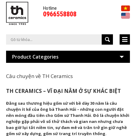
Hotline
0966558808
Product Categories
Câu chuyện về TH Ceramics
TH CERAMICS
–
V
Ĩ
ĐẠ
I N
Ằ
M
Ở
S
Ự
KH
Á
C BI
Ệ
T
Đằng sau thương hiệu gốm sứ với bề dày 30 năm là câu
chuyện ít kể của ông bà Thanh Hải – những con người đặt
nền móng đầu tiên cho Gốm sứ Thanh Hải. Đó là chuyện khởi
nghiệp gặp phải vô số thử thách và gian nan nhưng chưa
bao giờ lụi tắt niềm tin, sự đam mê và trăn trở gìn giữ nghề
gốm sứ xây dựng, gốm sứ trang trí truyền thống.