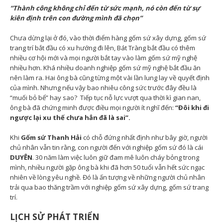
“Thành công không chỉ đến từ sức mạnh, nó còn đến từ sự
kiên định trên con đường mình đã chọn”
Chưa dừng lại ở đó, vào thời điểm hàng gốm sứ xây dựng, gốm sứ
trang trí bắt đầu có xu hướng đi lên, Bát Tràng bắt đầu có thêm
nhiều cơ hội mới và mọi người bắt tay vào làm gốm sứ mỹ nghệ
nhiều hơn. Khá nhiều doanh nghiệp gốm sứ mỹ nghệ bắt đầu ăn
nên làm ra. Hai ông bà cũng từng một vài lần lung lay về quyết định
của mình. Nhưng nếu vậy bao nhiêu công sức trước đây đều là
“muối bỏ bể” hay sao? Tiếp tục nỗ lực vượt qua thời kì gian nan,
ông bà đã chứng minh được điều mọi người ít nghĩ đến:
“Đô
i khi
đ
i
ng
ượ
c l
ạ
i xu th
ế
ch
ư
a h
ẳ
n
đã
l
à
sai
”
.
Khi
Gốm sứ Thanh Hải
có chỗ đứng nhất định như bây giờ, người
chủ nhân vẫn tin rằng, con người đến với nghiệp gốm sứ đó là cái
DUYÊN
. 30 năm làm việc luôn giữ đam mê luôn cháy bỏng trong
mình, nhiều người gặp ông bà khi đã hơn 50 tuổi vẫn hết sức ngạc
nhiên về lòng yêu nghề. Đó là ấn tượng về những người chủ nhân
trải qua bao thăng trầm với nghiệp gốm sứ xây dựng, gốm sứ trang
trí.
LỊCH SỬ PHÁT TRIỂN