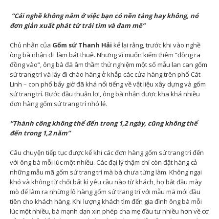
“Cái nghề không nằm ở việc bạn có nền tảng hay không, nó
đơn giản xuất phát từ trái tim và đam mê”
Chủ nhân của
Gốm sứ Thanh Hải
kể lại rằng, trước khi vào nghề
ông bà nhận đi làm bát thuê. Nhưng vì muốn kiếm thêm “đồng ra
đồng vào”, ông bà đã âm thầm thử nghiệm một số mẫu lan can gốm
sứ trang trí và lấy đi chào hàng ở khắp các cửa hàng trên phố Cát
Linh – con phố bấy giờ đã khá nổi tiếng về vật liệu xây dựng và gốm
sứ trang trí. Bước đầu thuận lợi, ông bà nhận được kha khá nhiều
đơn hàng gốm sứ trang trí nhỏ lẻ.
“Thành công không thể đến trong 1,2 ngày, cũng không thể
đến trong 1,2 năm”
Câu chuyện tiếp tục được kể khi các đơn hàng gốm sứ trang trí đến
với ông bà mỗi lúc một nhiều. Các đại lý thậm chí còn đặt hàng cả
những mẫu mã gốm sứ trang trí mà bà chưa từng làm. Không ngại
khó và không từ chối bất kì yêu cầu nào từ khách, họ bắt đầu mày
mò để làm ra những lô hàng gốm sứ trang trí với mẫu mã mới đầu
tiên cho khách hàng. Khi lượng khách tìm đến gia đình ông bà mỗi
lúc một nhiều, bà mạnh dạn xin phép cha mẹ đầu tư nhiều hơn về cơ