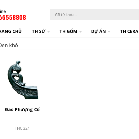
ine
66558808
RANG CHỦ
TH SỨ
TH GỐM
DỰ ÁN
TH CERA
Đen khô
Đao Phượng Cổ
THC 221