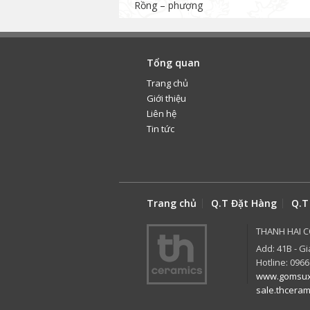
Rồng – phượng
Tổng quan
Trang chủ
Giới thiệu
Liên hệ
Tin tức
Trang chủ
Q.T Đặt Hàng
Q.T
THANH HAI C
Add: 41B - Gi
Hotline: 0966
www.gomsux
sale.thcera