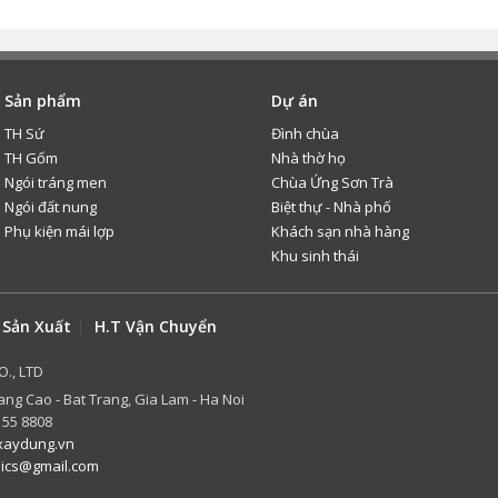
Sản phẩm
Dự án
TH Sứ
Đình chùa
TH Gốm
Nhà thờ họ
Ngói tráng men
Chùa Ứng Sơn Trà
Ngói đất nung
Biệt thự - Nhà phố
Phụ kiện mái lợp
Khách sạn nhà hàng
Khu sinh thái
 Sản Xuất
H.T Vận Chuyển
O., LTD
ang Cao - Bat Trang, Gia Lam - Ha Noi
 55 8808
aydung.vn
mics@gmail.com