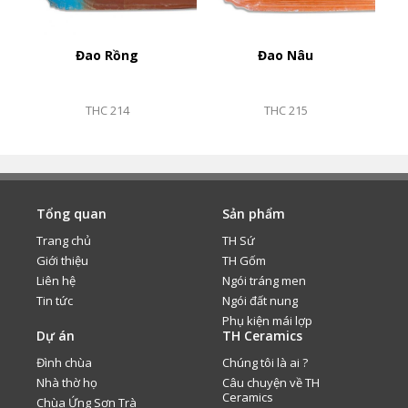
Đao Rồng
Đao Nâu
THC 214
THC 215
Tổng quan
Sản phẩm
Trang chủ
TH Sứ
Giới thiệu
TH Gốm
Liên hệ
Ngói tráng men
Tin tức
Ngói đất nung
Phụ kiện mái lợp
Dự án
TH Ceramics
Đình chùa
Chúng tôi là ai ?
Nhà thờ họ
Câu chuyện về TH
Ceramics
Chùa Ứng Sơn Trà