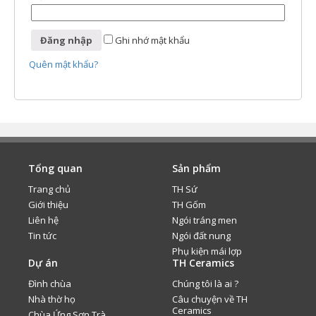
Ghi nhớ mật khẩu
Quên mật khẩu?
Tổng quan
Sản phẩm
Trang chủ
TH Sứ
Giới thiệu
TH Gốm
Liên hệ
Ngói tráng men
Tin tức
Ngói đất nung
Phụ kiện mái lợp
Dự án
TH Ceramics
Đình chùa
Chúng tôi là ai ?
Nhà thờ họ
Câu chuyện về TH
Ceramics
Chùa Ứng Sơn Trà