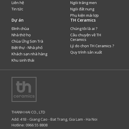
Liên hệ
Ngói tráng men
Tin tức
Ngói đất nung
Phụ kiện mái lợp
Dự án
TH Ceramics
Đình chùa
Chúng tôi là ai ?
Nhà thờ họ
Câu chuyện về TH
Ceramics
Chùa Ứng Sơn Trà
Lý do chọn TH Ceramics ?
Biệt thự - Nhà phố
Quy trình sản xuất
Khách sạn nhà hàng
Khu sinh thái
THANH HAI CO., LTD
Add: 41B - Giang Cao - Bat Trang, Gia Lam - Ha Noi
Hotline: 0966 55 8808