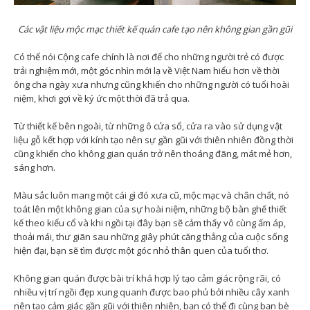
Các vật liệu mộc mạc thiết kế quán cafe tạo nên không gian gần gũi
Có thể nói Cộng cafe chính là nơi để cho những người trẻ có được
trải nghiệm mới, một góc nhìn mới lạ về Việt Nam hiểu hơn về thời
ông cha ngày xưa nhưng cũng khiến cho những người có tuổi hoài
niệm, khơi gợi về ký ức một thời đã trả qua.
Từ thiết kế bên ngoài, từ những ô cửa sổ, cửa ra vào sử dụng vật
liệu gỗ kết hợp với kính tạo nên sự gần gũi với thiên nhiên đồng thời
cũng khiến cho không gian quán trở nên thoáng đãng, mát mẻ hơn,
sáng hơn.
Màu sắc luôn mang một cái gì đó xưa cũ, mộc mạc và chân chất, nó
toát lên một không gian của sự hoài niệm, những bộ bàn ghế thiết
kế theo kiểu cổ và khi ngồi tại đây bạn sẽ cảm thấy vô cùng ấm áp,
thoải mái, thư giãn sau những giây phút căng thẳng của cuộc sống
hiện đại, bạn sẽ tìm được một góc nhỏ thân quen của tuổi thơ.
Không gian quán được bài trí khá hợp lý tạo cảm giác rộng rãi, có
nhiều vị trí ngồi đẹp xung quanh được bao phủ bởi nhiều cây xanh
nên tạo cảm giác gần gũi với thiên nhiên, bạn có thể đi cùng bạn bè