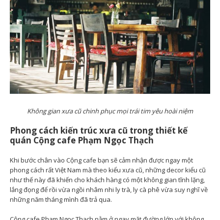
Không gian xưa cũ chinh phục mọi trái tim yêu hoài niệm
Phong cách kiến trúc xưa cũ trong thiết kế
quán Cộng cafe Phạm Ngọc Thạch
Khi bước chân vào Cộng cafe bạn sẽ cảm nhận được ngay một
phong cách rất Việt Nam mà theo kiểu xưa cũ, những decor kiểu cũ
như thế này đã khiến cho khách hàng có một không gian tĩnh lặng,
lắng đọng để rồi vừa ngồi nhâm nhi ly trà, ly cà phê vừa suy nghĩ về
những năm tháng mình đã trả qua.
Cộng cafe Phạm Ngọc Thạch nằm ở ngay mặt đường lớn với không