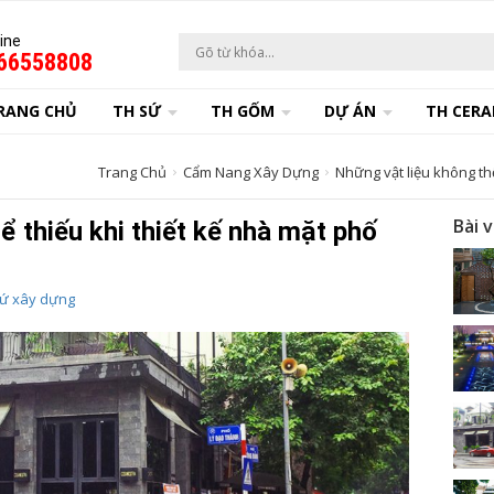
ine
66558808
RANG CHỦ
TH SỨ
TH GỐM
DỰ ÁN
TH CERA
Trang Chủ
Cẩm Nang Xây Dựng
Những vật liệu không th
Bài 
ể thiếu khi thiết kế nhà mặt phố
ứ xây dựng