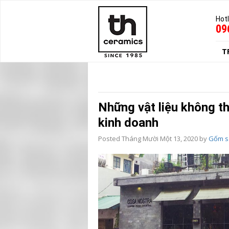
Hotl
09
T
Những vật liệu không th
kinh doanh
Posted
Tháng Mười Một 13, 2020
by
Gốm s