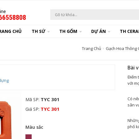
ine
66558808
RANG CHỦ
TH SỨ
TH GỐM
DỰ ÁN
TH CERA
Trang Chủ
Gạch Hoa Thông 
Bài 
Điểm 
dựng
với mọ
Có nê
TYC 301
Mã SP:
sân v
TYC 301
Giá SP:
Những 
phố k
Màu sắc