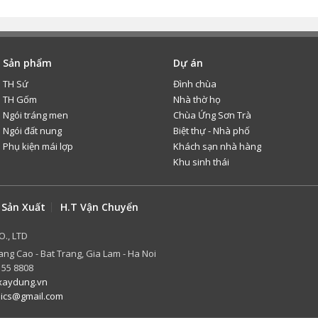
Sản phẩm
Dự án
TH Sứ
Đình chùa
TH Gốm
Nhà thờ họ
Ngói tráng men
Chùa Ứng Sơn Trà
Ngói đất nung
Biệt thự - Nhà phố
Phụ kiện mái lợp
Khách sạn nhà hàng
Khu sinh thái
 Sản Xuất
H.T Vận Chuyển
O., LTD
ang Cao - Bat Trang, Gia Lam - Ha Noi
 55 8808
aydung.vn
mics@gmail.com