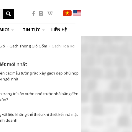
MICS
TIN TỨC
LIÊN HỆ
Gió
Gạch Thông Gió Gốm
Gạch Hoa Roi
viết mới nhất
tên các mẫu tường rào xây gạch đẹp phù hợp
i ngôi nhà
n trang trí sân vườn nhỏ trước nhà bằng đèn
ườn?
vật liệu không thể thiếu khi thiết kế nhà mặt
inh doanh