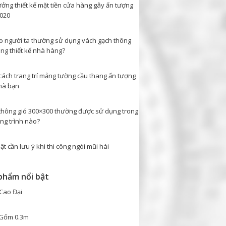
ưởng thiết kế mặt tiền cửa hàng gây ấn tượng
020
ao người ta thường sử dụng vách gạch thông
ong thiết kế nhà hàng?
cách trang trí mảng tường cầu thang ấn tượng
hà bạn
thông gió 300×300 thường được sử dụng trong
ng trình nào?
ật cần lưu ý khi thi công ngói mũi hài
phẩm nổi bật
Cao Đại
Gốm 0.3m