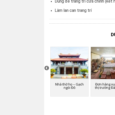
Dùng để trang trí cửa chính (kết 
Làm lan can trang trí
D
ườn
Chuỗi nhà hàng
Nhà thờ họ – Gạch
Đơn hàng xu
iệt
Hutong – Gogi – Món
ngói Đỏ
thị trường Đ
Huế