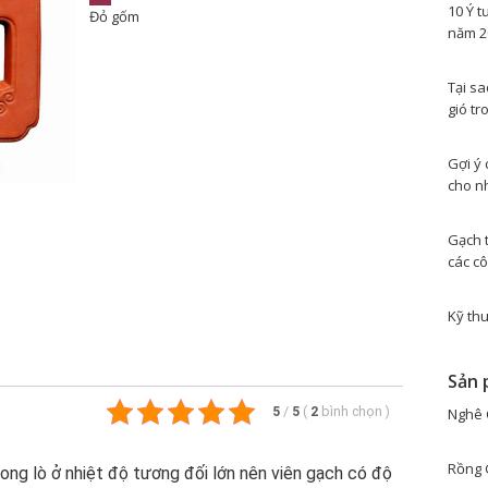
10 Ý t
Đỏ gốm
năm 2
Tại s
gió tr
Gợi ý 
cho n
Gạch 
các cô
Kỹ thu
Sản 
5
/
5
(
2
bình chọn
)
Nghê 
Rồng 
ong lò ở nhiệt độ tương đối lớn nên viên gạch có độ