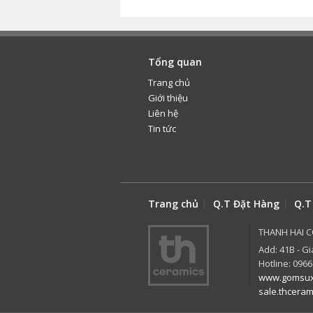
Tổng quan
Trang chủ
Giới thiệu
Liên hệ
Tin tức
Trang chủ
Q.T Đặt Hàng
Q.T
THANH HAI C
Add: 41B - Gi
Hotline: 0966
www.gomsux
sale.thcera