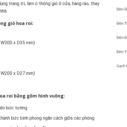
ng trang trí, làm ô thông gió ở cửa, hàng rào, thay
Đèn Đ
nhà.
ng gió hoa roi:
Đèn T
Đèn B
x W300 x D35 mm)
Đèn T
Gạch 
x W200 x D27 mm)
oa roi bằng gốm hình vuông:
trên bức tường
 thành bức bình phong ngăn cách giữa các phòng