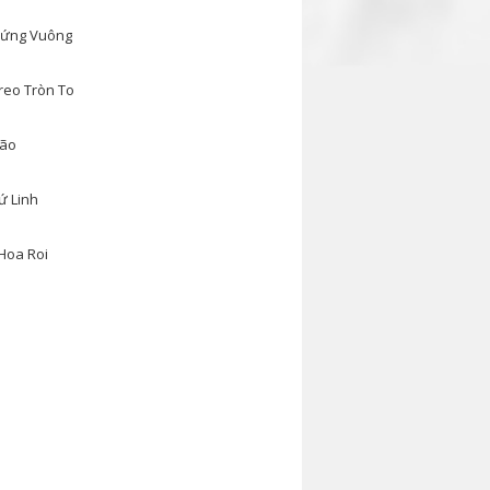
ứng Vuông
reo Tròn To
ão
ứ Linh
Hoa Roi