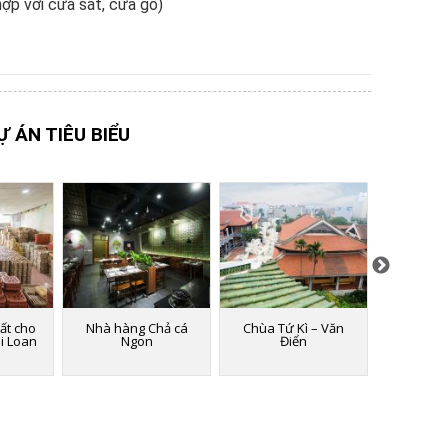
hợp với cửa sắt, cửa gỗ)
Ự ÁN TIÊU BIỂU
ất cho
Nhà hàng Chả cá
Chùa Tứ Kì – Văn
Nhà hàng
ài Loan
Ngon
Điển
ở khu đô t
T