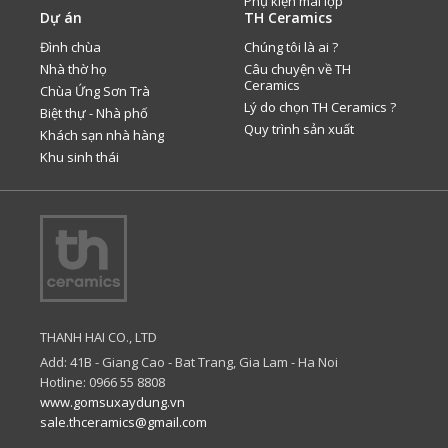
Phụ kiện mái lợp
Dự án
TH Ceramics
Đình chùa
Chúng tôi là ai ?
Nhà thờ họ
Câu chuyện về TH
Ceramics
Chùa Ứng Sơn Trà
Lý do chọn TH Ceramics ?
Biệt thự - Nhà phố
Quy trình sản xuất
Khách sạn nhà hàng
Khu sinh thái
THANH HAI CO., LTD
Add: 41B - Giang Cao - Bat Trang, Gia Lam - Ha Noi
Hotline: 0966 55 8808
www.gomsuxaydung.vn
sale.thceramics@gmail.com