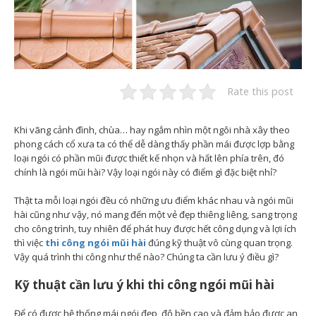
Rate this post
Khi vãng cảnh đình, chùa… hay ngắm nhìn một ngôi nhà xây theo
phong cách cổ xưa ta có thể dễ dàng thấy phần mái được lợp bằng
loại ngói có phần mũi được thiết kế nhọn và hất lên phía trên, đó
chính là ngói mũi hài? Vậy loại ngói này có điểm gì đặc biệt nhỉ?
Thật ta mỗi loại ngói đều có những ưu điểm khác nhau và ngói mũi
hài cũng như vậy, nó mang đến một vẻ đẹp thiêng liêng, sang trọng
cho công trình, tuy nhiên để phát huy được hết công dụng và lợi ích
thì việc
thi công ngói mũi hài
đúng kỹ thuật vô cùng quan trọng.
Vậy quá trình thi công như thế nào? Chúng ta cần lưu ý điều gì?
Kỹ thuật cần lưu ý khi thi công ngói mũi hài
Để có được hệ thống mái ngói đẹp, độ bền cao và đảm bảo được an