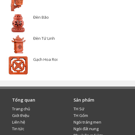
Đèn Bão
Đèn Tứ Linh
Gạch Hoa Roi
Tổng quan
Sản phẩm
Trang chủ
TH Sứ
Giới thiệu
TH Gốm
Liên hệ
Ngói tráng men
Tin tức
Ngói đất nung