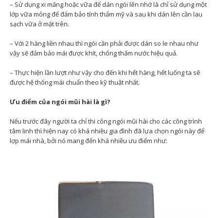
– Sử dụng xi măng hoặc vữa để dán ngói lên nhớ là chỉ sử dụng một
lớp vữa mỏng để đảm bảo tính thẩm mỹ và sau khi dán lên cần lau
sạch vữa ở mặt trên.
– Với 2 hàng liền nhau thì ngói cần phải được dán so le nhau như
vậy sẽ đảm bảo mái được khít, chống thấm nước hiệu quả.
– Thực hiện lần lượt như vậy cho đến khi hết hàng, hết luống ta sẽ
được hệ thống mái chuẩn theo kỹ thuật nhất.
Ưu điểm của ngói mũi hài là gì?
Nếu trước đây người ta chỉ thi công ngói mũi hài cho các công trình
tâm linh thì hiện nay có khá nhiều gia đình đã lựa chọn ngói này để
lợp mái nhà, bởi nó mang đến khá nhiều ưu điểm như: