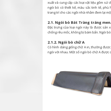
xuất và cung cấp các loại vật liệu gốm sứ
ngói bò có thiết kế, màu sắc tinh tế, ph
trang trí cho các ngôi nhà nhằm đem lại m
2.1. Ngói bò Bát Tràng tráng men
Đặc trưng của loại ngói này là được sản 
chống rêu mốc, không bị bám bẩn. Ngói bò 
2.1.2. Ngói bò chữ A
Có hình dáng giống chữ A in, thường được
ngói với nhau. Một số ngói bò chữ A được 