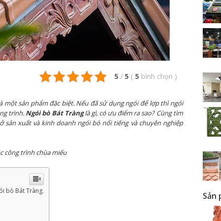
5
/
5
(
5
bình chọn
)
là một sản phẩm đặc biệt. Nếu đã sử dụng ngói để lợp thì ngói
ng trình.
Ngói bò Bát Tràng
là gì, có ưu điểm ra sao? Cùng tìm
sở sản xuất và kinh doanh ngói bò nổi tiếng và chuyên nghiệp
c công trình chùa miếu
ói bò Bát Tràng.
Sản 