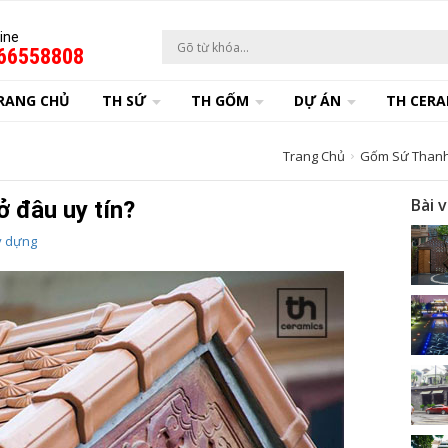
ine
66558808
RANG CHỦ
TH SỨ
TH GỐM
DỰ ÁN
TH CERA
Trang Chủ
Gốm Sứ Thanh
Bài 
ở đâu uy tín?
y dựng