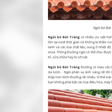
Ngói bò Bát 
Ngói bò Bát Tràng
có nhiều ưu việt hơn
tồn tại vượt thời gian và không bị thấm n
lanh và các loại chất liệu, nung ở nhiệt đ
mưa. Thông thường ngói có thể chịu được 
trì, sửa chữa hay bị vỡ nát.
Ngói bò Bát Tràng
thường có màu sắc t
da lươn… Ngói phản xạ ánh sáng rất tốt n
thấp hơn bình thường rất nhiều. Vì thế mái 
bạn không phải bật các loại điều hòa, máy