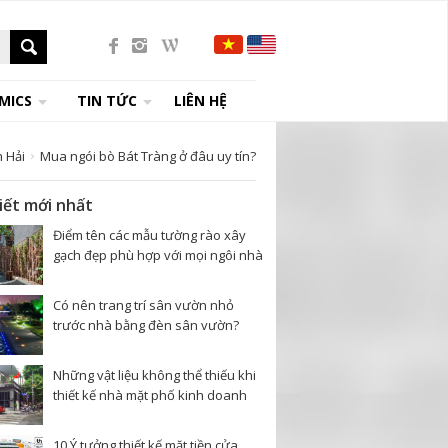
MICS
TIN TỨC
LIÊN HỆ
 Hải
Mua ngói bò Bát Tràng ở đâu uy tín?
viết mới nhất
Điểm tên các mẫu tường rào xây
gạch đẹp phù hợp với mọi ngôi nhà
Có nên trang trí sân vườn nhỏ
trước nhà bằng đèn sân vườn?
Những vật liệu không thể thiếu khi
thiết kế nhà mặt phố kinh doanh
10 Ý tưởng thiết kế mặt tiền cửa