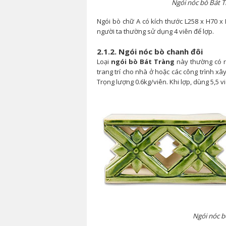
Ngói nóc bò Bát T
Ngói bò chữ A có kích thước L258 x H70 x 
người ta thường sử dụng 4 viên để lợp.
2.1.2. Ngói nóc bò chanh đôi
Loại
ngói bò Bát Tràng
này thường có r
trang trí cho nhà ở hoặc các công trình x
Trọng lượng 0.6kg/viên. Khi lợp, dùng 5,5 v
Ngói nóc b