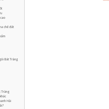
ốt
ưu
 cao
ha chế đất
phẩm
gói Bát Tràng
t Tràng
 khác
hanh Hải
ải?