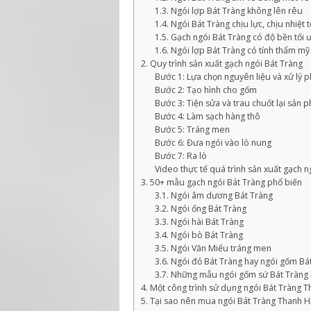
1.3. Ngói lợp Bát Tràng không lên rêu
1.4. Ngói Bát Tràng chịu lực, chịu nhiệt t
1.5. Gạch ngói Bát Tràng có độ bền tối 
1.6. Ngói lợp Bát Tràng có tính thẩm mỹ
2. Quy trình sản xuất gạch ngói Bát Tràng
Bước 1: Lựa chọn nguyên liệu và xử lý p
Bước 2: Tạo hình cho gốm
Bước 3: Tiện sửa và trau chuốt lại sản 
Bước 4: Làm sạch hàng thô
Bước 5: Tráng men
Bước 6: Đưa ngói vào lò nung
Bước 7: Ra lò
Video thực tế quá trình sản xuất gạch n
3. 50+ mẫu gạch ngói Bát Tràng phổ biến
3.1. Ngói âm dương Bát Tràng
3.2. Ngói ống Bát Tràng
3.3. Ngói hài Bát Tràng
3.4. Ngói bò Bát Tràng
3.5. Ngói Văn Miếu tráng men
3.6. Ngói đỏ Bát Tràng hay ngói gốm Bá
3.7. Những mẫu ngói gốm sứ Bát Tràng
4. Một công trình sử dụng ngói Bát Tràng T
5. Tại sao nên mua ngói Bát Tràng Thanh H