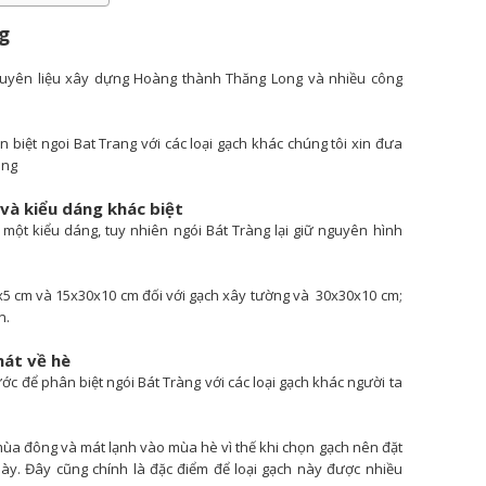
ng
guyên liệu xây dựng Hoàng thành Thăng Long và nhiều công
 biệt ngoi Bat Trang với các loại gạch khác chúng tôi xin đưa
àng
 và kiểu dáng khác biệt
 một kiểu dáng, tuy nhiên ngói Bát Tràng lại giữ nguyên hình
x5 cm và 15x30x10 cm đối với gạch xây tường và 30x30x10 cm;
n.
mát về hè
ước để phân biệt ngói Bát Tràng với các loại gạch khác người ta
mùa đông và mát lạnh vào mùa hè vì thế khi chọn gạch nên đặt
 này. Đây cũng chính là đặc điểm để loại gạch này được nhiều