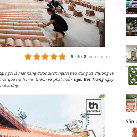
5
/
5
(
8
bình chọn
)
g, ngói là mặt hàng được được người tiêu dùng ưa chuộng và
một quá trình hình thành và phát triển,
ngói Bát Tràng
ngày
hất lượng.
Sản 