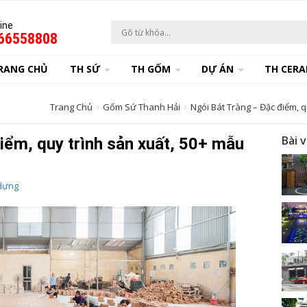
ine
66558808
RANG CHỦ
TH SỨ
TH GỐM
DỰ ÁN
TH CERA
Trang Chủ
Gốm Sứ Thanh Hải
Ngói Bát Tràng – Đặc điểm, 
Bài 
iểm, quy trình sản xuất, 50+ mẫu
dựng