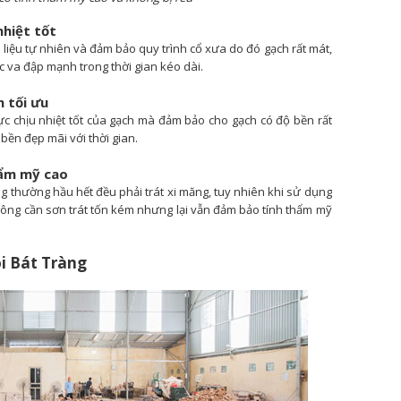
nhiệt tốt
liệu tự nhiên và đảm bảo quy trình cổ xưa do đó gạch rất mát,
c va đập mạnh trong thời gian kéo dài.
n tối ưu
ực chịu nhiệt tốt của gạch mà đảm bảo cho gạch có độ bền rất
bền đẹp mãi với thời gian.
hẩm mỹ cao
 thường hầu hết đều phải trát xi măng, tuy nhiên khi sử dụng
hông cần sơn trát tốn kém nhưng lại vẫn đảm bảo tính thẩm mỹ
ói Bát Tràng