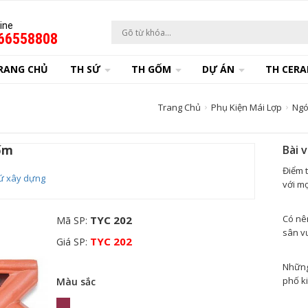
ine
66558808
RANG CHỦ
TH SỨ
TH GỐM
DỰ ÁN
TH CERA
Trang Chủ
Phụ Kiện Mái Lợp
Ngó
ốm
Bài 
Điểm 
ứ xây dựng
với mọ
Có nê
TYC 202
Mã SP:
sân v
TYC 202
Giá SP:
Những 
phố k
Màu sắc