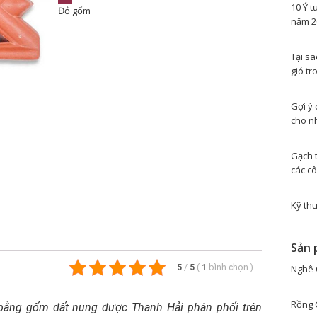
10 Ý t
Đỏ gốm
năm 2
Tại s
gió tr
Gợi ý 
cho n
Gạch 
các cô
Kỹ thu
Sản 
5
/
5
(
1
bình chọn
)
Nghê 
Rồng 
bằng gốm đất nung được Thanh Hải phân phối trên