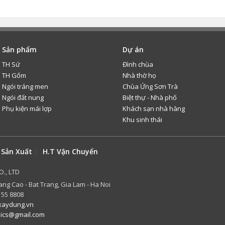
Sản phẩm
Dự án
TH Sứ
Đình chùa
TH Gốm
Nhà thờ họ
Ngói tráng men
Chùa Ứng Sơn Trà
Ngói đất nung
Biệt thự - Nhà phố
Phụ kiện mái lợp
Khách sạn nhà hàng
Khu sinh thái
 Sản Xuất
H.T Vận Chuyển
O., LTD
ang Cao - Bat Trang, Gia Lam - Ha Noi
 55 8808
aydung.vn
mics@gmail.com