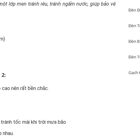
một lớp men tránh rêu, tránh ngấm nước, giúp bảo vệ
Đèn Đ
Đèn T
mm)
Đèn B
Đèn T
Gạch 
 2:
 cao nên rất bền chắc.
 tránh tốc mái khi trời mưa bão
p nhau.