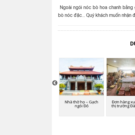
Ngoài ngói nóc bò hoa chanh bằng 
bò nóc đặc… Quý khách muốn nhận đượ
D
ườn
Chuỗi nhà hàng
Nhà thờ họ – Gạch
Đơn hàng xu
iệt
Hutong – Gogi – Món
ngói Đỏ
thị trường Đ
Huế