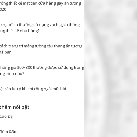
ưởng thiết kế mặt tiền cửa hàng gây ấn tượng
020
ao người ta thường sử dụng vách gạch thông
ong thiết kế nhà hàng?
cách trang trí mảng tường cầu thang ấn tượng
hà bạn
thông gió 300×300 thường được sử dụng trong
ng trình nào?
ật cần lưu ý khi thi công ngói mũi hài
phẩm nổi bật
Cao Đại
Gốm 0.3m