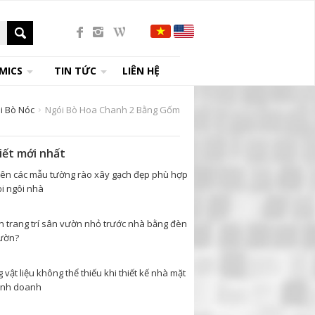
MICS
TIN TỨC
LIÊN HỆ
i Bò Nóc
Ngói Bò Hoa Chanh 2 Bằng Gốm
viết mới nhất
tên các mẫu tường rào xây gạch đẹp phù hợp
i ngôi nhà
n trang trí sân vườn nhỏ trước nhà bằng đèn
ườn?
vật liệu không thể thiếu khi thiết kế nhà mặt
inh doanh