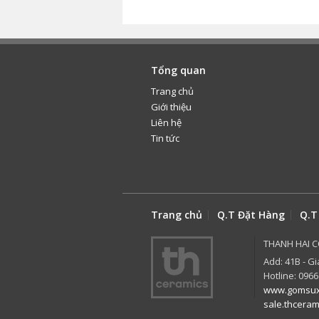
Tổng quan
Trang chủ
Giới thiệu
Liên hệ
Tin tức
Trang chủ
Q.T Đặt Hàng
Q.T
THANH HAI C
Add: 41B - Gi
Hotline: 0966
www.gomsux
sale.thcera