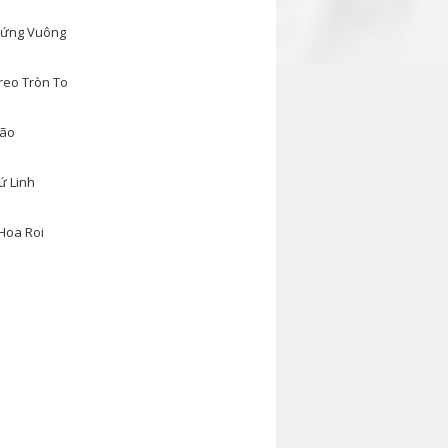
ứng Vuông
reo Tròn To
ão
ứ Linh
Hoa Roi