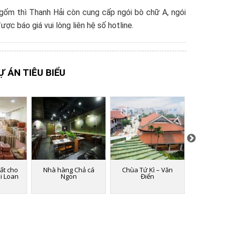
gốm thì Thanh Hải còn cung cấp ngói bò chữ A, ngói
c báo giá vui lòng liên hệ số hotline.
Ự ÁN TIÊU BIỂU
ất cho
Nhà hàng Chả cá
Chùa Tứ Kì – Văn
Nhà hàng
ài Loan
Ngon
Điển
ở khu đô t
T