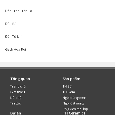
Đèn Treo Tròn To
Đèn Bão
Đèn Tứ Linh
Gạch Hoa Roi
Tổng quan
Sản phẩm
Trang chủ
TH Sứ
Giới thiệu
TH Gốm
Liên hệ
Ngói tráng men
Tin tức
Ngói đất nung
Phụ kiện mái lợp
Dự án
TH Ceramics