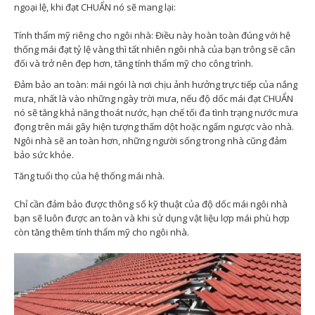
ngoại lệ, khi đạt CHUẨN nó sẽ mang lại:
Tính thẩm mỹ riêng cho ngôi nhà: Điều này hoàn toàn đúng với hệ
thống mái đạt tỷ lệ vàng thì tất nhiên ngôi nhà của bạn trông sẽ cân
đối và trở nên đẹp hơn, tăng tính thẩm mỹ cho công trình.
Đảm bảo an toàn: mái ngói là nơi chịu ảnh hưởng trực tiếp của nắng
mưa, nhất là vào những ngày trời mưa, nếu độ dốc mái đạt CHUẨN
nó sẽ tăng khả năng thoát nước, hạn chế tối đa tình trạng nước mưa
đọng trên mái gây hiện tượng thấm dột hoặc ngấm ngược vào nhà.
Ngôi nhà sẽ an toàn hơn, những người sống trong nhà cũng đảm
bảo sức khỏe.
Tăng tuổi thọ của hệ thống mái nhà.
Chỉ cần đảm bảo được thông số kỹ thuật của độ dốc mái ngôi nhà
bạn sẽ luôn được an toàn và khi sử dụng vật liệu lợp mái phù hợp
còn tăng thêm tính thẩm mỹ cho ngôi nhà.