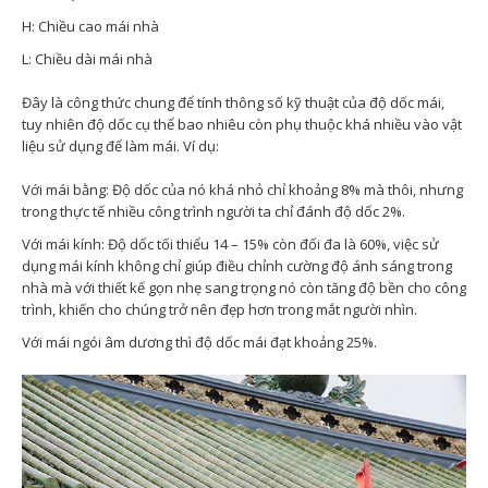
H: Chiều cao mái nhà
L: Chiều dài mái nhà
Đây là công thức chung để tính thông số kỹ thuật của độ dốc mái,
tuy nhiên độ dốc cụ thể bao nhiêu còn phụ thuộc khá nhiều vào vật
liệu sử dụng để làm mái. Ví dụ:
Với mái bằng: Độ dốc của nó khá nhỏ chỉ khoảng 8% mà thôi, nhưng
trong thực tế nhiều công trình người ta chỉ đánh độ dốc 2%.
Với mái kính: Độ dốc tối thiểu 14 – 15% còn đối đa là 60%, việc sử
dụng mái kính không chỉ giúp điều chỉnh cường độ ánh sáng trong
nhà mà với thiết kế gọn nhẹ sang trọng nó còn tăng độ bền cho công
trình, khiến cho chúng trở nên đẹp hơn trong mắt người nhìn.
Với mái ngói âm dương thì độ dốc mái đạt khoảng 25%.