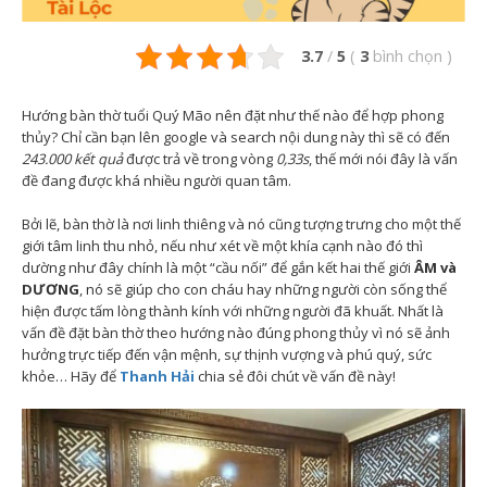
3.7
/
5
(
3
bình chọn
)
Hướng bàn thờ tuổi Quý Mão nên đặt như thế nào để hợp phong
thủy? Chỉ cần bạn lên google và search nội dung này thì sẽ có đến
243.000 kết quả
được trả về trong vòng
0,33s
, thế mới nói đây là vấn
đề đang được khá nhiều người quan tâm.
Bởi lẽ, bàn thờ là nơi linh thiêng và nó cũng tượng trưng cho một thế
giới tâm linh thu nhỏ, nếu như xét về một khía cạnh nào đó thì
dường như đây chính là một “cầu nối” để gắn kết hai thế giới
ÂM và
DƯƠNG
, nó sẽ giúp cho con cháu hay những người còn sống thể
hiện được tấm lòng thành kính với những người đã khuất. Nhất là
vấn đề đặt bàn thờ theo hướng nào đúng phong thủy vì nó sẽ ảnh
hưởng trực tiếp đến vận mệnh, sự thịnh vượng và phú quý, sức
khỏe… Hãy để
Thanh Hải
chia sẻ đôi chút về vấn đề này!