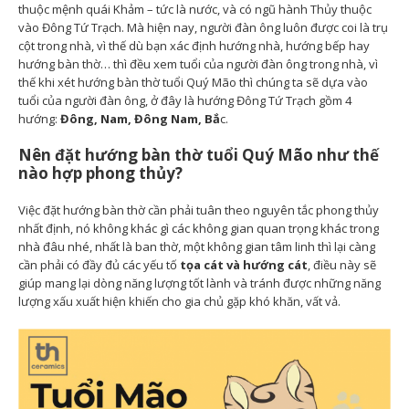
thuộc mệnh quái Khảm – tức là nước, và có ngũ hành Thủy thuộc
vào Đông Tứ Trạch. Mà hiện nay, người đàn ông luôn được coi là trụ
cột trong nhà, vì thế dù bạn xác định hướng nhà, hướng bếp hay
hướng bàn thờ… thì đều xem tuổi của người đàn ông trong nhà, vì
thế khi xét hướng bàn thờ tuổi Quý Mão thì chúng ta sẽ dựa vào
tuổi của người đàn ông, ở đây là hướng Đông Tứ Trạch gồm 4
hướng:
Đông, Nam, Đông Nam, Bắ
c.
Nên đặt hướng bàn thờ tuổi Quý Mão như thế
nào hợp phong thủy?
Việc đặt hướng bàn thờ cần phải tuân theo nguyên tắc phong thủy
nhất định, nó không khác gì các không gian quan trọng khác trong
nhà đâu nhé, nhất là ban thờ, một không gian tâm linh thì lại càng
cần phải có đầy đủ các yếu tố
tọa cát và hướng cát
, điều này sẽ
giúp mang lại dòng năng lượng tốt lành và tránh được những năng
lượng xấu xuất hiện khiến cho gia chủ gặp khó khăn, vất vả.