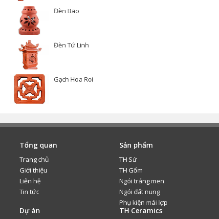
Đèn Bão
Đèn Tứ Linh
Gạch Hoa Roi
Tổng quan
Sản phẩm
Trang chủ
TH Sứ
Giới thiệu
TH Gốm
Liên hệ
Ngói tráng men
Tin tức
Ngói đất nung
Phụ kiện mái lợp
Dự án
TH Ceramics