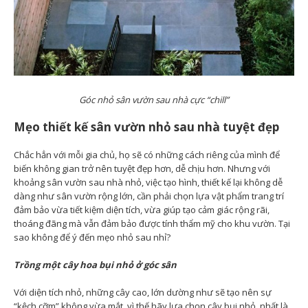
Góc nhỏ sân vườn sau nhà cực “chill”
Mẹo thiết kế sân vườn nhỏ sau nhà tuyệt đẹp
Chắc hẳn với mỗi gia chủ, họ sẽ có những cách riêng của mình để
biến không gian trở nên tuyệt đẹp hơn, dễ chịu hơn. Nhưng với
khoảng sân vườn sau nhà nhỏ, việc tạo hình, thiết kế lại không dễ
dàng như sân vườn rộng lớn, cần phải chọn lựa vật phẩm trang trí
đảm bảo vừa tiết kiệm diện tích, vừa giúp tạo cảm giác rộng rãi,
thoáng đãng mà vẫn đảm bảo được tính thẩm mỹ cho khu vườn. Tại
sao không để ý đến mẹo nhỏ sau nhỉ?
Trồng một cây hoa bụi nhỏ ở góc sân
Với diện tích nhỏ, những cây cao, lớn dường như sẽ tạo nên sự
“kệch cỡm” không vừa mắt, vì thế hãy lựa chọn cây bụi nhỏ, nhất là