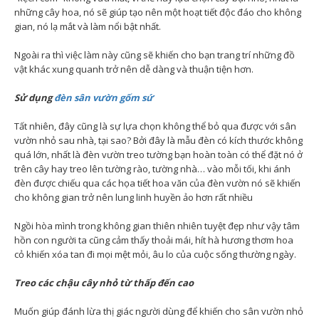
những cây hoa, nó sẽ giúp tạo nên một hoạt tiết độc đáo cho không
gian, nó lạ mắt và làm nổi bật nhất.
Ngoài ra thì việc làm này cũng sẽ khiến cho bạn trang trí những đồ
vật khác xung quanh trở nên dễ dàng và thuận tiện hơn.
Sử dụng
đèn sân vườn gốm sứ
Tất nhiên, đây cũng là sự lựa chọn không thể bỏ qua được với sân
vườn nhỏ sau nhà, tại sao? Bởi đây là mẫu đèn có kích thước không
quá lớn, nhất là đèn vườn treo tường bạn hoàn toàn có thể đặt nó ở
trên cây hay treo lên tường rào, tường nhà… vào mỗi tối, khi ánh
đèn được chiếu qua các họa tiết hoa văn của đèn vườn nó sẽ khiến
cho không gian trở nên lung linh huyền ảo hơn rất nhiều
Ngồi hòa mình trong không gian thiên nhiên tuyệt đẹp như vậy tâm
hồn con người ta cũng cảm thấy thoải mái, hít hà hương thơm hoa
cỏ khiến xóa tan đi mọi mệt mỏi, âu lo của cuộc sống thường ngày.
Treo các chậu cây nhỏ từ thấp đến cao
Muốn giúp đánh lừa thị giác người dùng để khiến cho sân vườn nhỏ