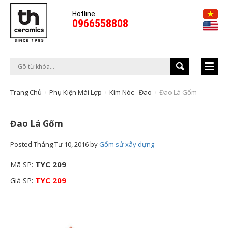
Hotline
0966558808
Trang Chủ
Phụ Kiện Mái Lợp
Kìm Nóc - Đao
Đao Lá Gốm
Đao Lá Gốm
Posted
Tháng Tư 10, 2016
by
Gốm sứ xây dựng
TYC 209
Mã SP:
TYC 209
Giá SP: