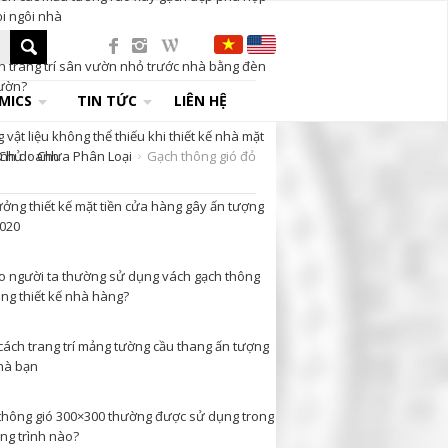
i ngôi nhà
n trang trí sân vườn nhỏ trước nhà bằng đèn
ườn?
MICS
TIN TỨC
LIÊN HỆ
vật liệu không thể thiếu khi thiết kế nhà mặt
 Chủ
inh doanh
Chưa Phân Loại
Gạch thông gió đỏ
ưởng thiết kế mặt tiền cửa hàng gây ấn tượng
020
ao người ta thường sử dụng vách gạch thông
ong thiết kế nhà hàng?
cách trang trí mảng tường cầu thang ấn tượng
hà bạn
thông gió 300×300 thường được sử dụng trong
ng trình nào?