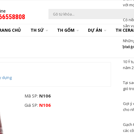
với mọ
ine
66558808
Có nê
sân v
RANG CHỦ
TH SỨ
TH GỐM
DỰ ÁN
TH CERA
Những 
Trang
phố k
10 Ý t
năm 2
y dựng
Tại s
gió tr
N106
Mã SP:
Gợi ý 
N106
Giá SP:
cho n
Gạch 
các cô