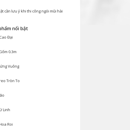
ật cần lưu ý khi thi công ngói mũi hài
phẩm nổi bật
Cao Đại
Gốm 0.3m
ứng Vuông
reo Tròn To
ão
ứ Linh
 sân vườn
Chuỗi nhà hàng
Nhà thờ họ – Gạch
Đơn 
hị mới Việt
Hutong – Gogi – Món
ngói Đỏ
thị t
rì
Huế
Hoa Roi