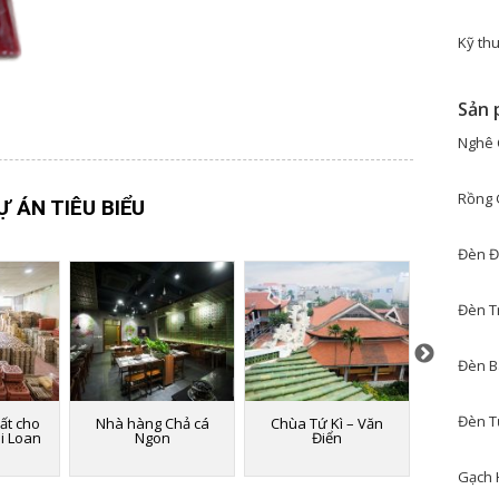
Kỹ thu
Sản 
Nghê 
Rồng 
Ự ÁN TIÊU BIỂU
Đèn Đ
Đèn T
Đèn B
Đèn T
ất cho
Nhà hàng Chả cá
Chùa Tứ Kì – Văn
Nhà hàng
ài Loan
Ngon
Điển
ở khu đô t
T
Gạch 