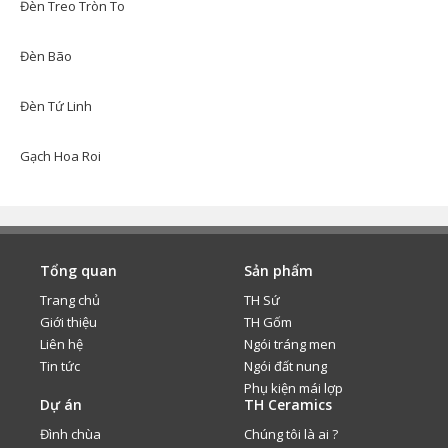
Đèn Treo Tròn To
Đèn Bão
Đèn Tứ Linh
Gạch Hoa Roi
Tổng quan
Sản phẩm
Trang chủ
TH Sứ
Giới thiệu
TH Gốm
Liên hệ
Ngói tráng men
Tin tức
Ngói đất nung
Phụ kiện mái lợp
Dự án
TH Ceramics
Đình chùa
Chúng tôi là ai ?