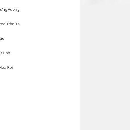
ứng Vuông
reo Tròn To
ão
ứ Linh
Hoa Roi