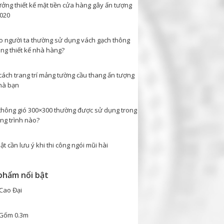
ưởng thiết kế mặt tiền cửa hàng gây ấn tượng
020
ao người ta thường sử dụng vách gạch thông
ong thiết kế nhà hàng?
cách trang trí mảng tường cầu thang ấn tượng
hà bạn
thông gió 300×300 thường được sử dụng trong
ng trình nào?
ật cần lưu ý khi thi công ngói mũi hài
phẩm nổi bật
Cao Đại
Gốm 0.3m