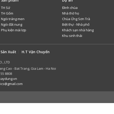
Sản phẩm
Dự án
TH Sứ
Đình chùa
TH Gốm
Nhà thờ họ
Ngói tráng men
Chùa Ứng Sơn Trà
Ngói đất nung
Biệt thự - Nhà phố
Phụ kiện mái lợp
Khách sạn nhà hàng
Khu sinh thái
 Sản Xuất
H.T Vận Chuyển
O., LTD
ang Cao - Bat Trang, Gia Lam - Ha Noi
 55 8808
aydung.vn
mics@gmail.com