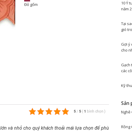
10 Ý t
Đỏ gốm
năm 2
Tại s
gió tr
Gợi ý 
cho n
Gạch 
các cô
Kỹ thu
Sản 
5
/
5
(
1
bình chọn
)
Nghê 
Rồng 
 lớn và nhỏ cho quý khách thoải mái lựa chọn để phù