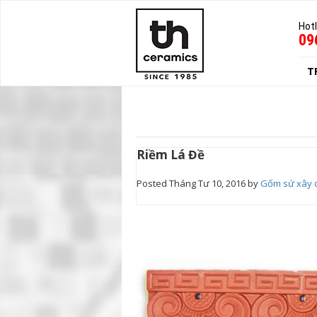
Hotl
09
T
Riềm Lá Đề
Posted
Tháng Tư 10, 2016
by
Gốm sứ xây 