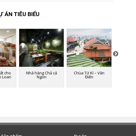
Ự ÁN TIÊU BIỂU
ất cho
Nhà hàng Chả cá
Chùa Tứ Kì – Văn
Nhà hàng
ài Loan
Ngon
Điển
ở khu đô t
T