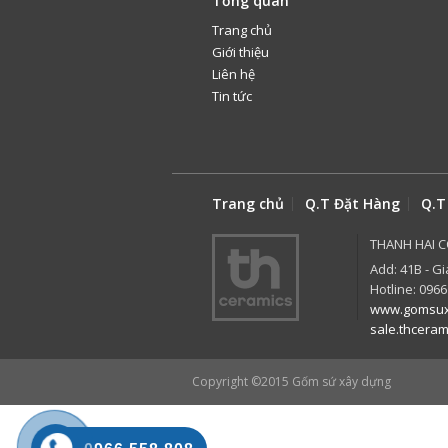
Tổng quan
Trang chủ
Giới thiệu
Liên hệ
Tin tức
Trang chủ
Q.T Đặt Hàng
Q.T
THANH HAI C
Add: 41B - Gi
Hotline: 0966
www.gomsux
sale.thcera
Copyright ©2015
Gốm sứ xây dựng