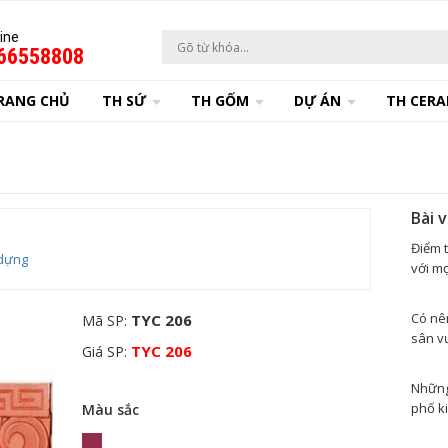
ine
66558808
RANG CHỦ
TH SỨ
TH GỐM
DỰ ÁN
TH CERA
Bài 
Điểm 
dựng
với mọ
Có nê
TYC 206
Mã SP:
sân v
TYC 206
Giá SP:
Những 
phố k
Màu sắc