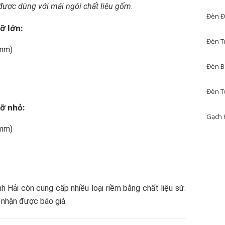
ược dùng với mái ngói chất liệu gốm.
Đèn Đ
ỡ lớn:
Đèn T
(mm)
Đèn B
Đèn T
ỡ nhỏ:
Gạch 
(mm)
h Hải còn cung cấp nhiều loại riềm bằng chất liệu sứ.
ể nhận được báo giá.