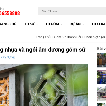
ine
66558808
RANG CHỦ
TH SỨ
TH GỐM
DỰ ÁN
TH CERA
Trang Chủ
Gốm Sứ Thanh Hải
Phân biệt ngó
Bài 
ng nhựa và ngói âm dương gốm sứ
 xây dựng