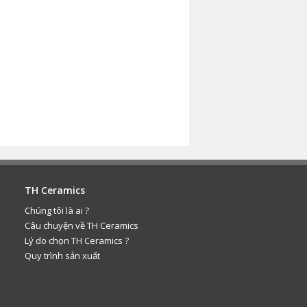
TH Ceramics
Chúng tôi là ai ?
Câu chuyện về TH Ceramics
Lý do chọn TH Ceramics ?
Quy trình sản xuất