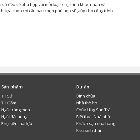
sứ đều sẽ phù hợp với mỗi loại công trình khác nhau và
 khi lựa chọn chỉ cần bạn chọn phù hợp sẽ giúp cho công trình
Sản phẩm
Dự án
TH Sứ
Đình chùa
TH Gốm
Nhà thờ họ
Ngói tráng men
Chùa Ứng Sơn Trà
Ngói đất nung
Biệt thự - Nhà phố
Phụ kiện mái lợp
Khách sạn nhà hàng
Khu sinh thái