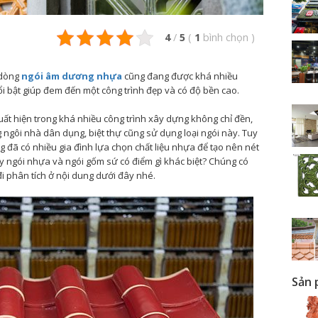
4
/
5
(
1
bình chọn
)
 dòng
ngói âm dương nhựa
cũng đang được khá nhiều
ổi bật giúp đem đến một công trình đẹp và có độ bền cao.
uất hiện trong khá nhiều công trình xây dựng không chỉ đền,
ngôi nhà dân dụng, biệt thự cũng sử dụng loại ngói này. Tuy
g đã có nhiều gia đình lựa chọn chất liệu nhựa để tạo nên nét
y ngói nhựa và ngói gốm sứ có điểm gì khác biệt? Chúng có
 phân tích ở nội dung dưới đây nhé.
Sản 