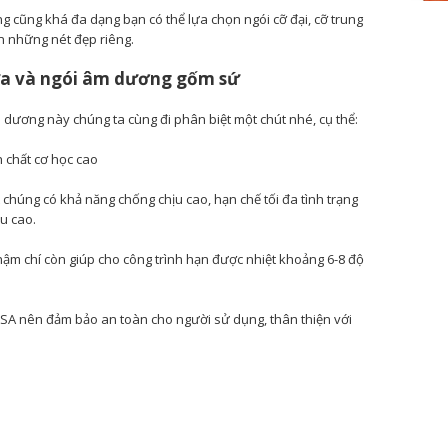
 cũng khá đa dạng bạn có thể lựa chọn ngói cỡ đại, cỡ trung
n những nét đẹp riêng.
ựa và ngói âm dương gốm sứ
m dương này chúng ta cùng đi phân biệt một chút nhé, cụ thể:
h chất cơ học cao
t chúng có khả năng chống chịu cao, hạn chế tối đa tình trạng
u cao.
hậm chí còn giúp cho công trình hạn được nhiệt khoảng 6-8 độ
ASA nên đảm bảo an toàn cho người sử dụng, thân thiện với