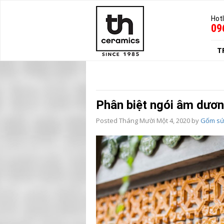
Hotl
09
T
Phân biệt ngói âm dươ
Posted
Tháng Mười Một 4, 2020
by
Gốm sứ