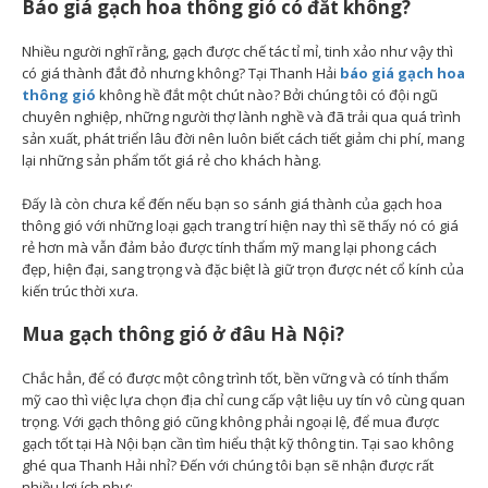
Báo giá gạch hoa thông gió có đắt không?
Nhiều người nghĩ rằng, gạch được chế tác tỉ mỉ, tinh xảo như vậy thì
có giá thành đắt đỏ nhưng không? Tại Thanh Hải
báo giá gạch hoa
thông gió
không hề đắt một chút nào? Bởi chúng tôi có đội ngũ
chuyên nghiệp, những người thợ lành nghề và đã trải qua quá trình
sản xuất, phát triển lâu đời nên luôn biết cách tiết giảm chi phí, mang
lại những sản phẩm tốt giá rẻ cho khách hàng.
Đấy là còn chưa kể đến nếu bạn so sánh giá thành của gạch hoa
thông gió với những loại gạch trang trí hiện nay thì sẽ thấy nó có giá
rẻ hơn mà vẫn đảm bảo được tính thẩm mỹ mang lại phong cách
đẹp, hiện đại, sang trọng và đặc biệt là giữ trọn được nét cổ kính của
kiến trúc thời xưa.
Mua gạch thông gió ở đâu Hà Nội?
Chắc hẳn, để có được một công trình tốt, bền vững và có tính thẩm
mỹ cao thì việc lựa chọn địa chỉ cung cấp vật liệu uy tín vô cùng quan
trọng. Với gạch thông gió cũng không phải ngoại lệ, để mua được
gạch tốt tại Hà Nội bạn cần tìm hiểu thật kỹ thông tin. Tại sao không
ghé qua Thanh Hải nhỉ? Đến với chúng tôi bạn sẽ nhận được rất
nhiều lợi ích như: