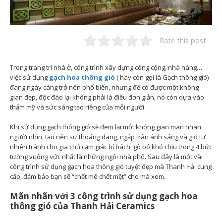
Rate this post
Trong trang trí nhà ở, công trình xây dựng công cộng, nhà hàng…
việc sử dụng
gạch hoa thông gió
( hay còn gọi là Gạch thông gió)
đang ngày càng trở nên phổ biến, nhưng để có được một không
gian đẹp, độc đáo lại không phải là điều đơn giản, nó còn dựa vào
thẩm mỹ và sức sáng tạo riêng của mỗi người.
Khi sử dụng gạch thông gió sẽ đem lại một không gian mãn nhãn
người nhìn, tạo nên sự thoáng đãng, ngập tràn ánh sáng và gió tự
nhiên tránh cho gia chủ cảm giác bí bách, gò bó khó chịu trong 4 bức
tường vuông vức nhất là những ngôi nhà phố. Sau đây là một vài
công trình sử dụng gạch hoa thông gió tuyệt đẹp mà Thanh Hải cung
cấp, đảm bảo bạn sẽ “chết mê chết mệt” cho mà xem.
Mãn nhãn với 3 công trình sử dụng gạch hoa
thông gió của Thanh Hải Ceramics