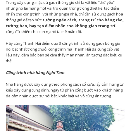
Trong xây dựng, mặc dù gạch thông gió chỉ là vật liệu “thứ yếu”
nhưng nó lại mang một vai trò quan trọng trong thiết kế, tạo điểm
nhấn cho công trình. Với những ngôi nhà, chỉ cần sử dụng gạch hoa
thông gió để tạo bức
tường ngăn cách, trang trí cho hàng rào,
tường bao, hay tạo điểm nhấn cho không gian trang trí
…
cũng đủ khiến cho con người ta mê mẩn rồi.
Hãy cùng Thanh Hải điểm qua 3 công trình sử dụng gạch bông gió
nổi bật nhất trong chuỗi công trình mà Thanh Hải đã cung cấp vật
liệu này, đảm bảo bạn sẽ cảm thấy mãn nhãn, ấn tượng đặc biệt, cụ
thể:
Công trình nhà hàng Nghi Tàm
:
Nhà hàng được xây dựng theo phong cách cổ xưa, lấy cảm hứng từ
kiểu xây dựng cung đình, ngay từ phần cổng bước vào khách hàng
đã cảm nhận được sự nổi bật, khác biệt và vô cùng ấn tượng.