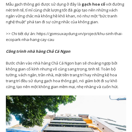
Mẫu gạch thông gió được sử dụng ở đây là
gạch hoa cổ
với đường
nét tinh tế, tỉ mỉ cùng chất lượng tốt đã giúp tạo nên những vách
ngăn vững chắc mà không hề khô khan, nó như một “bức tranh
nghệ thuật” phá tan đi sự cứng nhắc của không gian.
>> Chi tiết dự án: https://gomsuxaydung.vn/project/khu-sinh-thai-
ecopark-nha-hang-cay-cau
Công trình nhà hàng Chả Cá Ngon
Bước chân vào nhà hàng Chả Cá Ngon bạn sẽ choáng ngợp bởi
không gian cổ kính nhưng vô cùng sang trọng, tinh tế. Toàn bộ
tường, vách ngăn, trần nhà, mặt tiền trang trí hay những kệ hoa
trang trí đều sử dụng gạch hoa thông gió, nó giảm bớt đi sự khô
cứng, tạo nên một không gian mềm mại, nhẹ nhàng và cuốn hút.