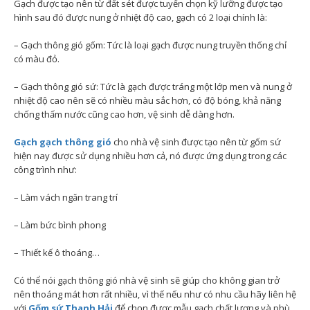
Gạch được tạo nên từ đất sét được tuyển chọn kỹ lưỡng được tạo
hình sau đó được nung ở nhiệt độ cao, gạch có 2 loại chính là:
– Gạch thông gió gốm: Tức là loại gạch được nung truyền thống chỉ
có màu đỏ.
– Gạch thông gió sứ: Tức là gạch được tráng một lớp men và nung ở
nhiệt độ cao nên sẽ có nhiều màu sắc hơn, có độ bóng, khả năng
chống thấm nước cũng cao hơn, vệ sinh dễ dàng hơn.
Gạch gạch thông gió
cho nhà vệ sinh được tạo nên từ gốm sứ
hiện nay được sử dụng nhiều hơn cả, nó được ứng dụng trong các
công trình như:
– Làm vách ngăn trang trí
– Làm bức bình phong
– Thiết kế ô thoáng…
Có thể nói gạch thông gió nhà vệ sinh sẽ giúp cho không gian trở
nên thoáng mát hơn rất nhiều, vì thế nếu như có nhu cầu hãy liên hệ
với
Gốm sứ Thanh Hải
để chọn được mẫu gạch chất lượng và phù