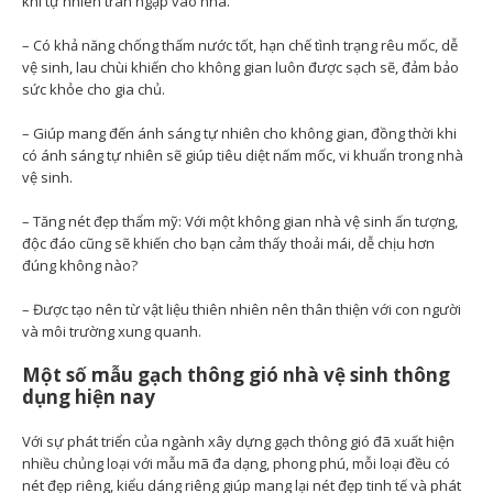
khí tự nhiên tràn ngập vào nhà.
– Có khả năng chống thấm nước tốt, hạn chế tình trạng rêu mốc, dễ
vệ sinh, lau chùi khiến cho không gian luôn được sạch sẽ, đảm bảo
sức khỏe cho gia chủ.
– Giúp mang đến ánh sáng tự nhiên cho không gian, đồng thời khi
có ánh sáng tự nhiên sẽ giúp tiêu diệt nấm mốc, vi khuẩn trong nhà
vệ sinh.
– Tăng nét đẹp thẩm mỹ: Với một không gian nhà vệ sinh ấn tượng,
độc đáo cũng sẽ khiến cho bạn cảm thấy thoải mái, dễ chịu hơn
đúng không nào?
– Được tạo nên từ vật liệu thiên nhiên nên thân thiện với con người
và môi trường xung quanh.
Một số mẫu gạch thông gió nhà vệ sinh thông
dụng hiện nay
Với sự phát triển của ngành xây dựng gạch thông gió đã xuất hiện
nhiều chủng loại với mẫu mã đa dạng, phong phú, mỗi loại đều có
nét đẹp riêng, kiểu dáng riêng giúp mang lại nét đẹp tinh tế và phát